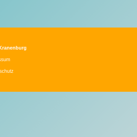
Kranenburg
ssum
schutz